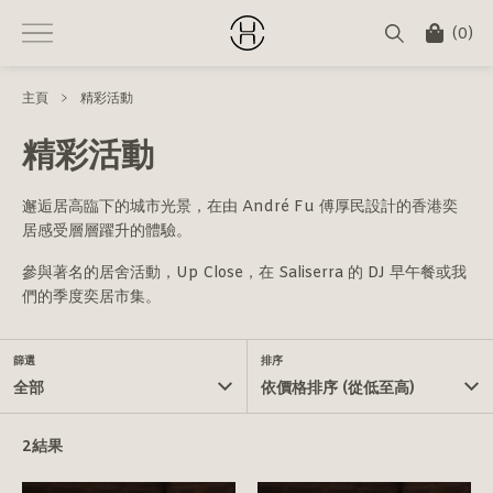
(
0
)
主頁
精彩活動
精彩活動
邂逅居高臨下的城市光景，在由 André Fu 傅厚民設計的香港奕
居感受層層躍升的體驗。
參與著名的居舍活動，Up Close，在 Saliserra 的 DJ 早午餐或我
們的季度奕居市集。
篩選
排序
全部
依價格排序 (從低至高)
2結果